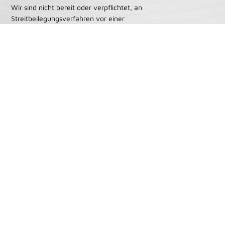
Wir sind nicht bereit oder verpflichtet, an
Streitbeilegungsverfahren vor einer
Verbraucherschlichtungsstelle teilzunehmen.
MENÜ
LEISTUNGEN
Über uns
Produkte & Prozesse
Karriere
Präzision
Downloads
Innovation
Kontakt
Qualität