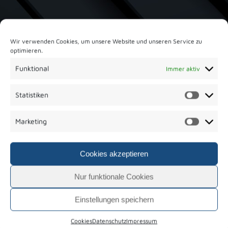
Wir verwenden Cookies, um unsere Website und unseren Service zu
optimieren.
Funktional
Immer aktiv
ANGABEN GEMÄSS § 5 TMG
Statistiken
Paul Bippus GmbH & Co. KG
Härlestraße 31
Marketing
78727 Oberndorf am Neckar
Handelsregister: HRA 480801
Cookies akzeptieren
Registergericht: Amtsgericht Stuttgart
Nur funktionale Cookies
Komplementärin:
Bippus Verwaltungsgesellschaft mbH
diese vertreten durch ihre Geschäftsführer Hans-Werner
Einstellungen speichern
Bippus und Dennis Bippus,
Cookies
Datenschutz
Impressum
Handelsregister: HRA 480939